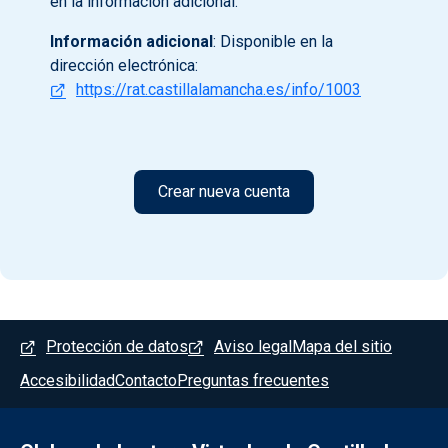
en la información adicional.
Información adicional
: Disponible en la
dirección electrónica:
https://rat.castillalamancha.es/info/1003
Menú del pie
Protección de datos
Aviso legal
Mapa del sitio
Accesibilidad
Contacto
Preguntas frecuentes