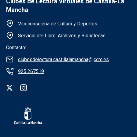
Clubes de Lectura Virtuales de Castilla-La
Mancha
Información de la institución
Viceconsejeria de Cultura y Deportes
Servicio del Libro, Archivos y Bibliotecas
Contacto:
clubesdelectura.castillalamancha@jccm.es
925 267519
Redes sociales institución