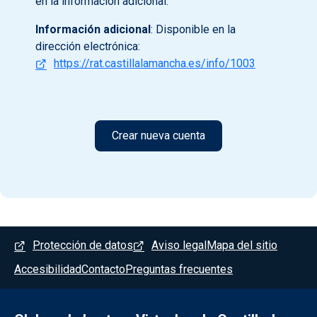
en la información adicional.
Información adicional
: Disponible en la
dirección electrónica:
https://rat.castillalamancha.es/info/1003
Menú del pie
Protección de datos
Aviso legal
Mapa del sitio
Accesibilidad
Contacto
Preguntas frecuentes