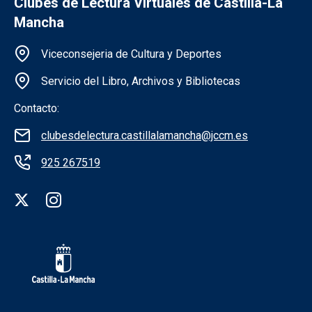
Clubes de Lectura Virtuales de Castilla-La
Mancha
Información de la institución
Viceconsejeria de Cultura y Deportes
Servicio del Libro, Archivos y Bibliotecas
Contacto:
clubesdelectura.castillalamancha@jccm.es
925 267519
Redes sociales institución