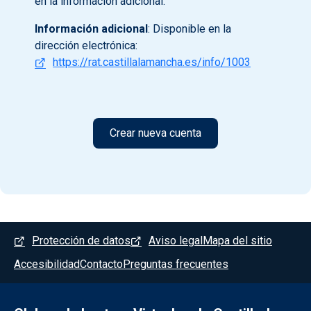
en la información adicional.
Información adicional
: Disponible en la
dirección electrónica:
https://rat.castillalamancha.es/info/1003
Menú del pie
Protección de datos
Aviso legal
Mapa del sitio
Accesibilidad
Contacto
Preguntas frecuentes