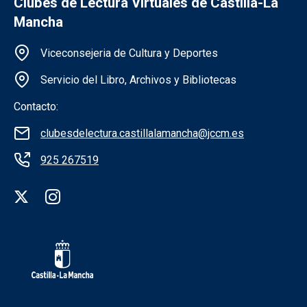
Clubes de Lectura Virtuales de Castilla-La
Mancha
Información de la institución
Viceconsejeria de Cultura y Deportes
Servicio del Libro, Archivos y Bibliotecas
Contacto:
clubesdelectura.castillalamancha@jccm.es
925 267519
Redes sociales institución