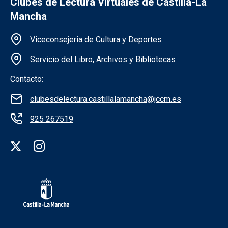
Clubes de Lectura Virtuales de Castilla-La
Mancha
Información de la institución
Viceconsejeria de Cultura y Deportes
Servicio del Libro, Archivos y Bibliotecas
Contacto:
clubesdelectura.castillalamancha@jccm.es
925 267519
Redes sociales institución