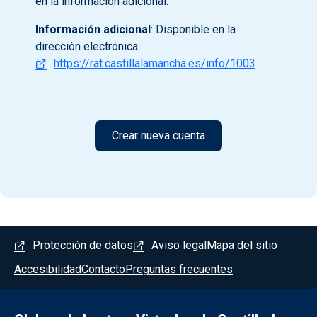
en la información adicional.
Información adicional
: Disponible en la
dirección electrónica:
https://rat.castillalamancha.es/info/1003
Menú del pie
Protección de datos
Aviso legal
Mapa del sitio
Accesibilidad
Contacto
Preguntas frecuentes