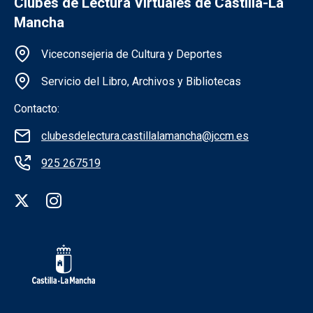
Clubes de Lectura Virtuales de Castilla-La
Mancha
Información de la institución
Viceconsejeria de Cultura y Deportes
Servicio del Libro, Archivos y Bibliotecas
Contacto:
clubesdelectura.castillalamancha@jccm.es
925 267519
Redes sociales institución