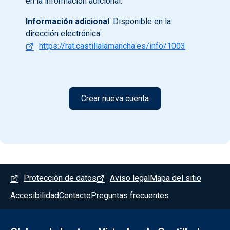
en la información adicional.
Información adicional
: Disponible en la
dirección electrónica:
https://rat.castillalamancha.es/info/1003
Menú del pie
Protección de datos
Aviso legal
Mapa del sitio
Accesibilidad
Contacto
Preguntas frecuentes