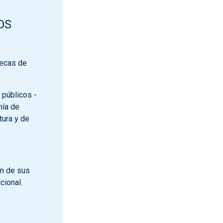
OS
tecas de
 públicos -
mía de
tura y de
ón de sus
cional.