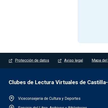
Menú del pie
Protección de datos
Aviso legal
Mapa del 
Clubes de Lectura Virtuales de Castill
Información de la institución
Viceconsejeria de Cultura y Deportes
Servicio del Libro, Archivos y Bibliotecas