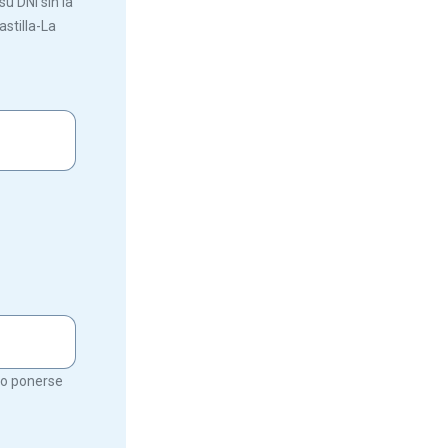
u DNI sin la
astilla-La
rio ponerse