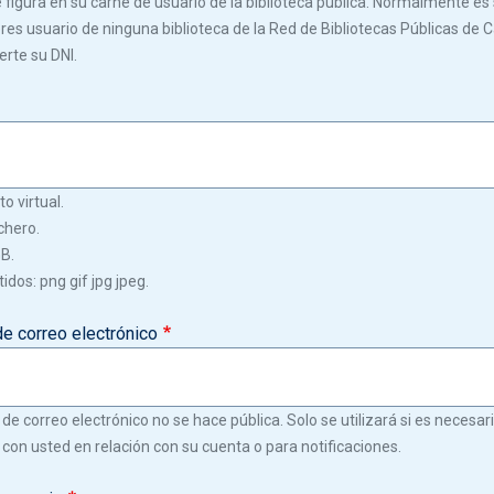
igura en su carné de usuario de la biblioteca pública. Normalmente es s
 eres usuario de ninguna biblioteca de la Red de Bibliotecas Públicas de C
erte su DNI.
o virtual.
chero.
GB.
idos: png gif jpg jpeg.
de correo electrónico
 de correo electrónico no se hace pública. Solo se utilizará si es necesa
con usted en relación con su cuenta o para notificaciones.