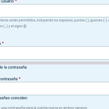
 usuario
teres están permitidos, incluyendo los espacios, puntos (.), guiones (-), c
s (_) y el signo @.
a
de la contraseña:
contraseña
señas coinciden:
 una contraseña para la cuenta nueva en ambos campos.