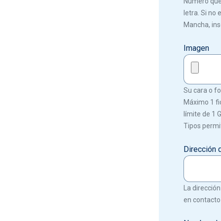
Número que f
letra. Si no
Mancha, ins
Imagen
Su cara o fot
Máximo 1 fi
límite de 1 
Tipos permit
Dirección 
La dirección
en contacto 