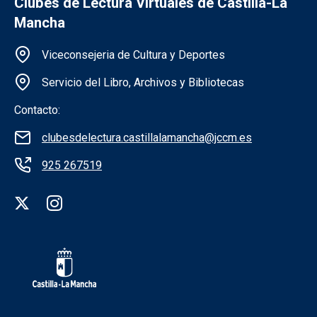
Clubes de Lectura Virtuales de Castilla-La
Mancha
Información de la institución
Viceconsejeria de Cultura y Deportes
Servicio del Libro, Archivos y Bibliotecas
Contacto:
clubesdelectura.castillalamancha@jccm.es
925 267519
Redes sociales institución