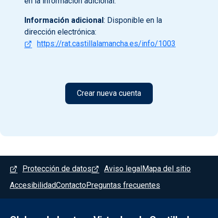
en la información adicional.
Información adicional
: Disponible en la
dirección electrónica:
https://rat.castillalamancha.es/info/1003
Menú del pie
Protección de datos
Aviso legal
Mapa del sitio
Accesibilidad
Contacto
Preguntas frecuentes