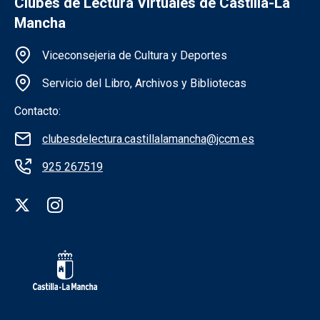
Clubes de Lectura Virtuales de Castilla-La
Mancha
Información de la institución
Viceconsejeria de Cultura y Deportes
Servicio del Libro, Archivos y Bibliotecas
Contacto:
clubesdelectura.castillalamancha@jccm.es
925 267519
Redes sociales institución