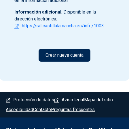
en la información adicional.
Información adicional
: Disponible en la
dirección electrónica:
https://rat.castillalamancha.es/info/1003
Menú del pie
Protección de datos
Aviso legal
Mapa del sitio
Accesibilidad
Contacto
Preguntas frecuentes