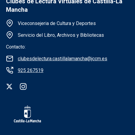
Clubes de Lectura Virtuales de Castilla-La
Mancha
Información de la institución
Viceconsejeria de Cultura y Deportes
Servicio del Libro, Archivos y Bibliotecas
Contacto:
clubesdelectura.castillalamancha@jccm.es
925 267519
Redes sociales institución