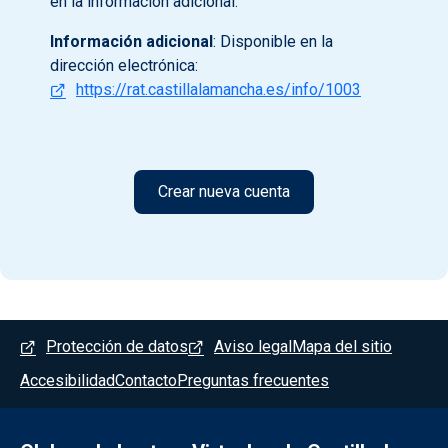
en la información adicional.
Información adicional
: Disponible en la
dirección electrónica:
https://rat.castillalamancha.es/info/1003
Menú del pie
Protección de datos
Aviso legal
Mapa del sitio
Accesibilidad
Contacto
Preguntas frecuentes