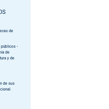
OS
tecas de
 públicos -
mía de
tura y de
ón de sus
cional.