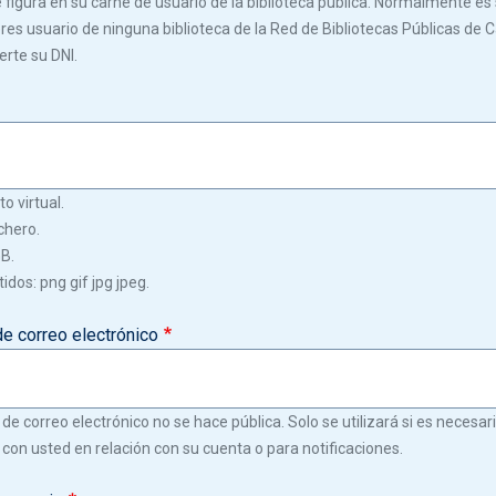
igura en su carné de usuario de la biblioteca pública. Normalmente es s
 eres usuario de ninguna biblioteca de la Red de Bibliotecas Públicas de C
erte su DNI.
o virtual.
chero.
GB.
idos: png gif jpg jpeg.
de correo electrónico
 de correo electrónico no se hace pública. Solo se utilizará si es necesa
con usted en relación con su cuenta o para notificaciones.