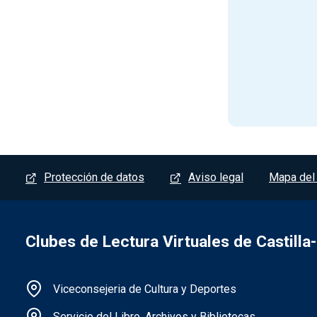
Menú del pie
Protección de datos
Aviso legal
Mapa del 
Clubes de Lectura Virtuales de Castill
Información de la institución
Viceconsejeria de Cultura y Deportes
Servicio del Libro, Archivos y Bibliotecas