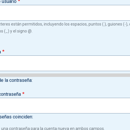
 usuario
teres están permitidos, incluyendo los espacios, puntos (.), guiones (-), c
s (_) y el signo @.
a
de la contraseña:
contraseña
señas coinciden:
 una contraseña para la cuenta nueva en ambos campos.