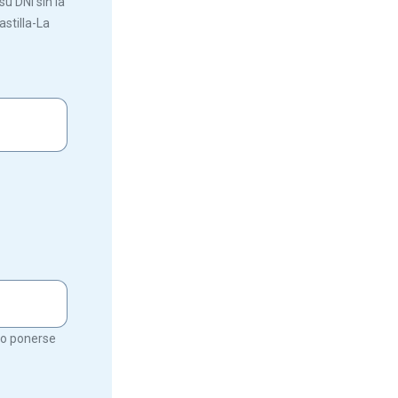
u DNI sin la
astilla-La
rio ponerse