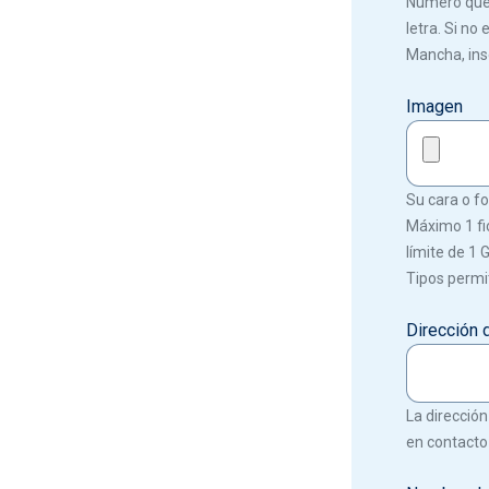
Número que f
letra. Si no
Mancha, ins
Imagen
Su cara o fot
Máximo 1 fi
límite de 1 
Tipos permit
Dirección 
La dirección
en contacto 