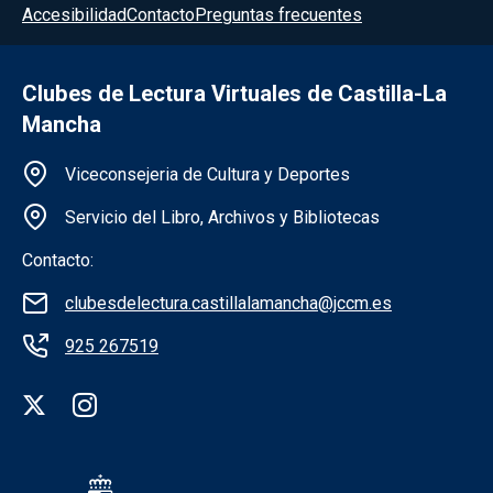
Accesibilidad
Contacto
Preguntas frecuentes
Clubes de Lectura Virtuales de Castilla-La
Mancha
Información de la institución
Viceconsejeria de Cultura y Deportes
Servicio del Libro, Archivos y Bibliotecas
Contacto:
clubesdelectura.castillalamancha@jccm.es
925 267519
Redes sociales institución