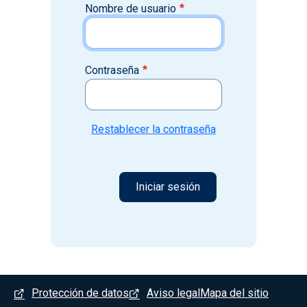
Nombre de usuario
Contraseña
Restablecer la contraseña
Menú del pie
Protección de datos
Aviso legal
Mapa del sitio