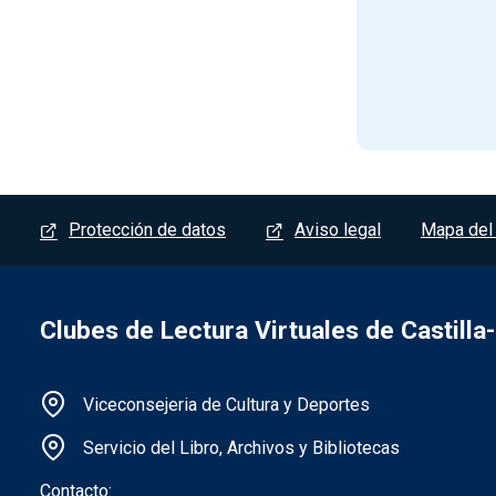
Menú del pie
Protección de datos
Aviso legal
Mapa del 
Clubes de Lectura Virtuales de Castill
Información de la institución
Viceconsejeria de Cultura y Deportes
Servicio del Libro, Archivos y Bibliotecas
Contacto: