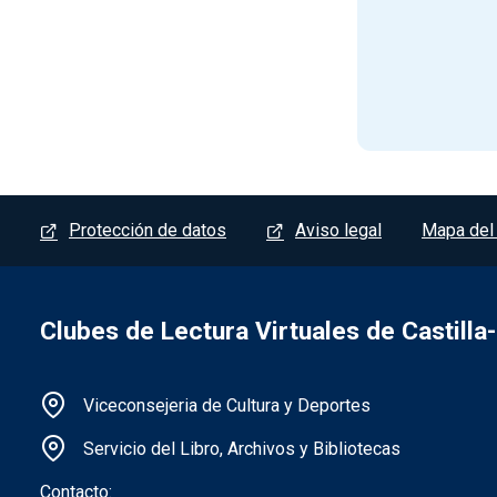
Menú del pie
Protección de datos
Aviso legal
Mapa del 
Clubes de Lectura Virtuales de Castill
Información de la institución
Viceconsejeria de Cultura y Deportes
Servicio del Libro, Archivos y Bibliotecas
Contacto: