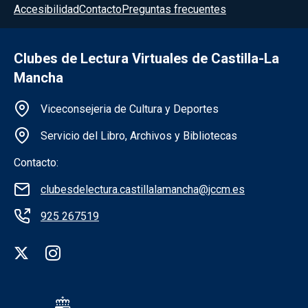
Accesibilidad
Contacto
Preguntas frecuentes
Clubes de Lectura Virtuales de Castilla-La
Mancha
Información de la institución
Viceconsejeria de Cultura y Deportes
Servicio del Libro, Archivos y Bibliotecas
Contacto:
clubesdelectura.castillalamancha@jccm.es
925 267519
Redes sociales institución