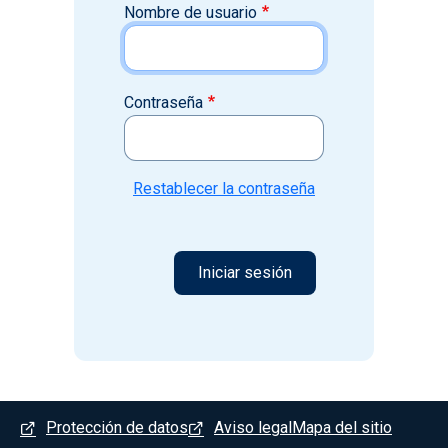
Nombre de usuario
Contraseña
Restablecer la contraseña
Menú del pie
Protección de datos
Aviso legal
Mapa del sitio