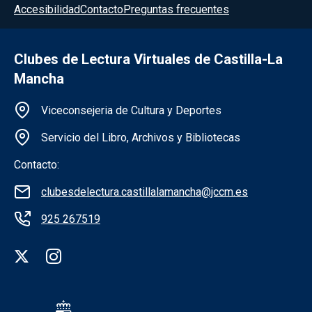
Accesibilidad
Contacto
Preguntas frecuentes
Clubes de Lectura Virtuales de Castilla-La
Mancha
Información de la institución
Viceconsejeria de Cultura y Deportes
Servicio del Libro, Archivos y Bibliotecas
Contacto:
clubesdelectura.castillalamancha@jccm.es
925 267519
Redes sociales institución