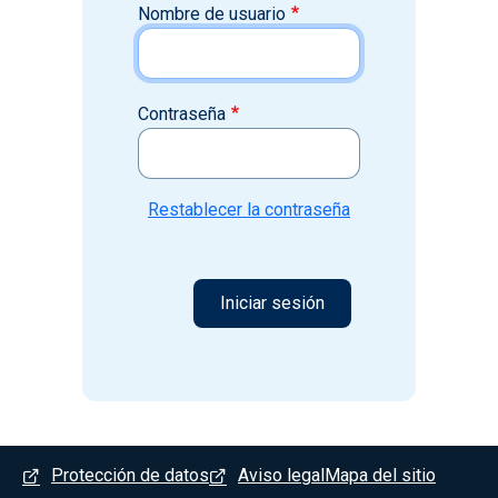
Nombre de usuario
Contraseña
Restablecer la contraseña
Menú del pie
Protección de datos
Aviso legal
Mapa del sitio