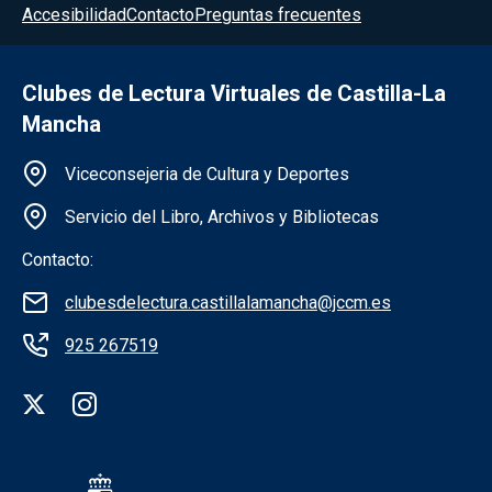
Accesibilidad
Contacto
Preguntas frecuentes
Clubes de Lectura Virtuales de Castilla-La
Mancha
Información de la institución
Viceconsejeria de Cultura y Deportes
Servicio del Libro, Archivos y Bibliotecas
Contacto:
clubesdelectura.castillalamancha@jccm.es
925 267519
Redes sociales institución