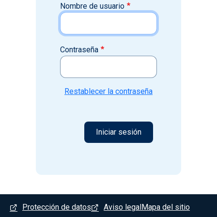
Nombre de usuario
Contraseña
Restablecer la contraseña
Menú del pie
Protección de datos
Aviso legal
Mapa del sitio