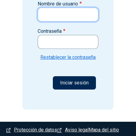
Nombre de usuario
Contraseña
Restablecer la contraseña
Menú del pie
Protección de datos
Aviso legal
Mapa del sitio