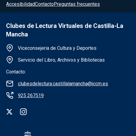
Accesibilidad
Contacto
Preguntas frecuentes
Clubes de Lectura Virtuales de Castilla-La
Mancha
Información de la institución
Viceconsejeria de Cultura y Deportes
Servicio del Libro, Archivos y Bibliotecas
Contacto:
clubesdelectura.castillalamancha@jccm.es
925 267519
Redes sociales institución