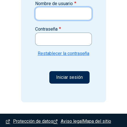
Nombre de usuario
Contraseña
Restablecer la contraseña
Menú del pie
Protección de datos
Aviso legal
Mapa del sitio