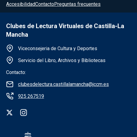
Accesibilidad
Contacto
Preguntas frecuentes
Clubes de Lectura Virtuales de Castilla-La
Mancha
Información de la institución
Viceconsejeria de Cultura y Deportes
Servicio del Libro, Archivos y Bibliotecas
Contacto:
clubesdelectura.castillalamancha@jccm.es
925 267519
Redes sociales institución