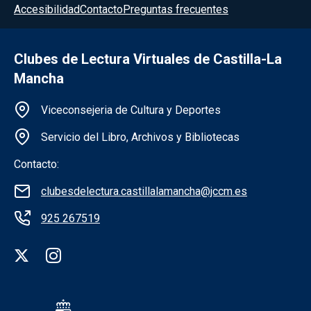
Accesibilidad
Contacto
Preguntas frecuentes
Clubes de Lectura Virtuales de Castilla-La
Mancha
Información de la institución
Viceconsejeria de Cultura y Deportes
Servicio del Libro, Archivos y Bibliotecas
Contacto:
clubesdelectura.castillalamancha@jccm.es
925 267519
Redes sociales institución