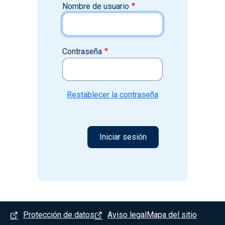
Nombre de usuario
Contraseña
Restablecer la contraseña
Menú del pie
Protección de datos
Aviso legal
Mapa del sitio