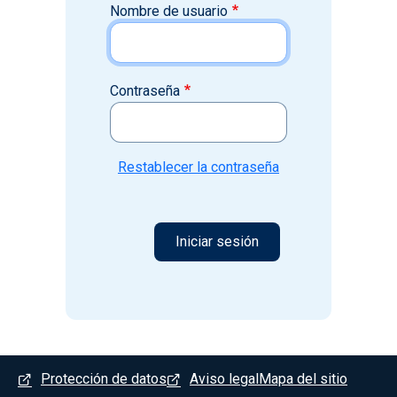
Nombre de usuario
Contraseña
Restablecer la contraseña
Menú del pie
Protección de datos
Aviso legal
Mapa del sitio