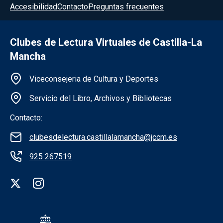
Accesibilidad
Contacto
Preguntas frecuentes
Clubes de Lectura Virtuales de Castilla-La
Mancha
Información de la institución
Viceconsejeria de Cultura y Deportes
Servicio del Libro, Archivos y Bibliotecas
Contacto:
clubesdelectura.castillalamancha@jccm.es
925 267519
Redes sociales institución