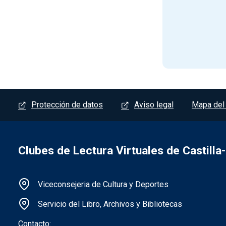
Menú del pie
Protección de datos
Aviso legal
Mapa del 
Clubes de Lectura Virtuales de Castill
Información de la institución
Viceconsejeria de Cultura y Deportes
Servicio del Libro, Archivos y Bibliotecas
Contacto: