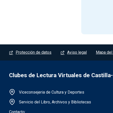
Menú del pie
Protección de datos
Aviso legal
Mapa del 
Clubes de Lectura Virtuales de Castill
Información de la institución
Viceconsejeria de Cultura y Deportes
Servicio del Libro, Archivos y Bibliotecas
Contacto: