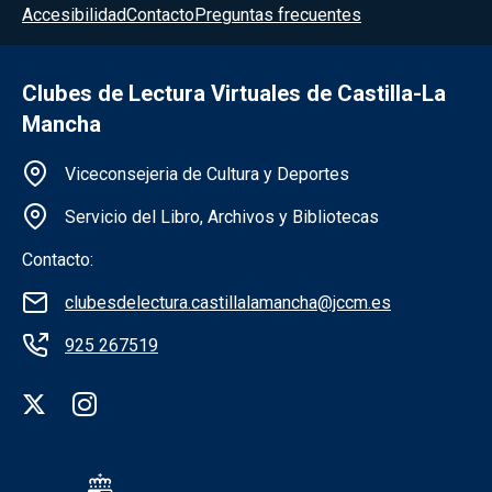
Accesibilidad
Contacto
Preguntas frecuentes
Clubes de Lectura Virtuales de Castilla-La
Mancha
Información de la institución
Viceconsejeria de Cultura y Deportes
Servicio del Libro, Archivos y Bibliotecas
Contacto:
clubesdelectura.castillalamancha@jccm.es
925 267519
Redes sociales institución