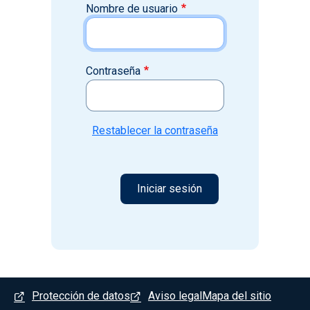
Nombre de usuario
Contraseña
Restablecer la contraseña
Menú del pie
Protección de datos
Aviso legal
Mapa del sitio