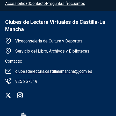
Accesibilidad
Contacto
Preguntas frecuentes
Clubes de Lectura Virtuales de Castilla-La
Mancha
Información de la institución
Viceconsejeria de Cultura y Deportes
Servicio del Libro, Archivos y Bibliotecas
Contacto:
clubesdelectura.castillalamancha@jccm.es
925 267519
Redes sociales institución