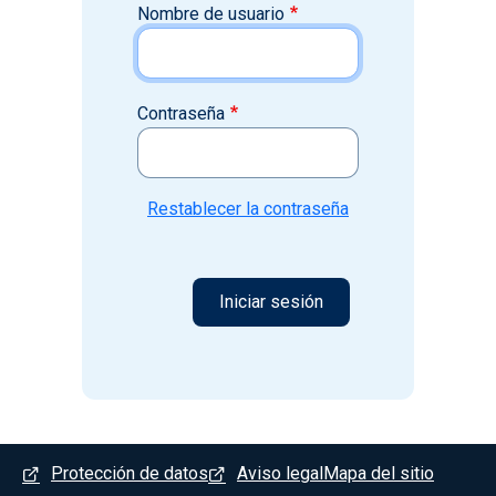
Nombre de usuario
Contraseña
Restablecer la contraseña
Menú del pie
Protección de datos
Aviso legal
Mapa del sitio