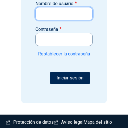
Nombre de usuario
Contraseña
Restablecer la contraseña
Menú del pie
Protección de datos
Aviso legal
Mapa del sitio