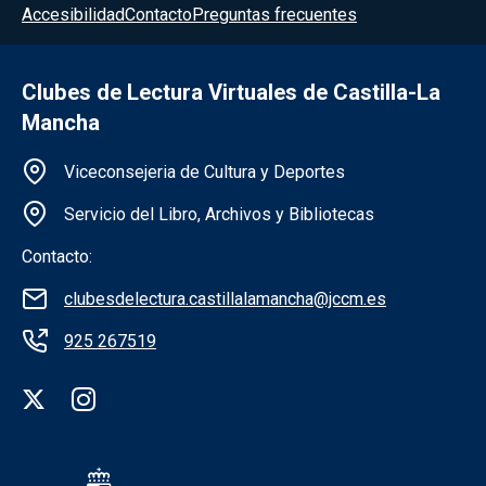
Accesibilidad
Contacto
Preguntas frecuentes
Clubes de Lectura Virtuales de Castilla-La
Mancha
Información de la institución
Viceconsejeria de Cultura y Deportes
Servicio del Libro, Archivos y Bibliotecas
Contacto:
clubesdelectura.castillalamancha@jccm.es
925 267519
Redes sociales institución