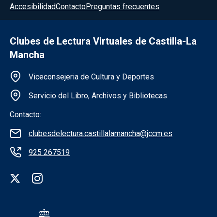
Accesibilidad
Contacto
Preguntas frecuentes
Clubes de Lectura Virtuales de Castilla-La
Mancha
Información de la institución
Viceconsejeria de Cultura y Deportes
Servicio del Libro, Archivos y Bibliotecas
Contacto:
clubesdelectura.castillalamancha@jccm.es
925 267519
Redes sociales institución