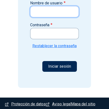
Nombre de usuario
Contraseña
Restablecer la contraseña
Menú del pie
Protección de datos
Aviso legal
Mapa del sitio