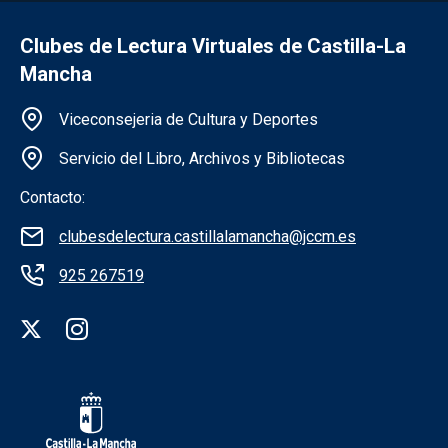
Clubes de Lectura Virtuales de Castilla-La
Mancha
Información de la institución
Viceconsejeria de Cultura y Deportes
Servicio del Libro, Archivos y Bibliotecas
Contacto:
clubesdelectura.castillalamancha@jccm.es
925 267519
Redes sociales institución