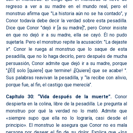
regreso a ver a su madre en el mundo real, pero el
monstruo afirma que "La historia aún no se ha contado”, y
Conor todavía debe decir la verdad sobre esta pesadilla.
Dice que Conor "dejó ir [a su madre]", pero Conor insiste
en que no dejó ir a su madre, ella se cayó. Él no pudo
sujetarla. Pero el monstruo repite la acusación: "La dejaste
ir". Conor le ruega al monstruo que lo saque de esta
pesadilla, que no lo haga decirlo, pero después de mucha
persuasión, Conor admite que dejó ir a su madre, porque
"¡[Él] solo [quiere] que termine! ¡[Quiere] que se acabe! ".
Sus palabras reavivan la pesadilla, y “la recibe con alivio,
porque fue, al fin, el castigo que merecía”.
Capítulo 30: “Vida después de la muerte”.
Conor
despierta en la colina, libre de la pesadilla. Le pregunta al
monstruo por qué la verdad no lo mató. Admite que
«siempre supo que ella no lo lograría, casi desde el
principio». El monstruo le asegura que Conor no es mala
persona por desear el fin de su dolor. Explica que «los